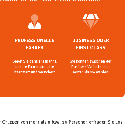
PROFESSIONELLE
BUSINESS ODER
FAHRER
FIRST CLASS
Seien Sie ganz entspannt,
Sie können zwischen der
-
unsere Fahrer sind alle
Business Variante oder
lizenziert und versichert
erster Klasse wählen
ür Gruppen von mehr als 8 bzw. 16 Personen erfragen Sie uns