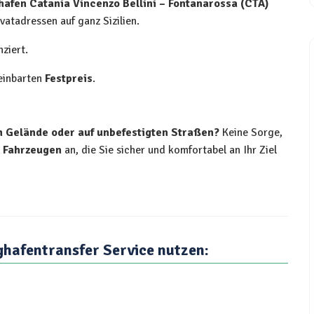
hafen Catania Vincenzo Bellini – Fontanarossa (CTA)
vatadressen auf ganz Sizilien.
nziert.
reinbarten
Festpreis
.
Gelände oder auf unbefestigten Straßen?
Keine Sorge,
4 Fahrzeugen
an, die Sie sicher und komfortabel an Ihr Ziel
ghafentransfer Service nutzen: