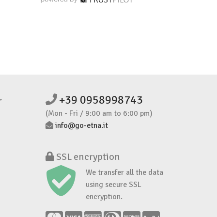
+39 0958998743
r
(Mon - Fri / 9:00 am to 6:00 pm)
info@go-etna.it
SSL encryption
We transfer all the data
using secure SSL
encryption.