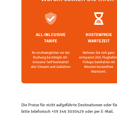
ALL-INLCUSIVE
KOSTENFREIE
TARIFE
WARTEZEIT
Ihr erschwinglicher vor der
Nehmen Sie sich ganz
Buchung bestätigte All-
entspannt Zeit. Flughafen
Inclusive Tarif beinhaltet
Pickups beinhalten 60
alle Steuern und Gebühren
Minuten kostenfreie
Wartezeit.
Die Preise für nicht aufgeführte Destinationen oder f
bitte telefonisch +39 346 3030429 oder per E-Mail.