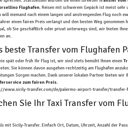
e sprechen. Stattdessen würden sie einen direkten
Transfer vom 
orsellino Flughafen
. Reisen mit schwerem Gepäck ist meist sehr
em will niemand nach einem langen und anstrengenden Flug noch ew
Fahrer einen fairen Preis verlangt und den besten Weg genommen hat
al, ob Sie geschäftlich oder privat unterwegs sind, wir bieten I
en an.
s beste Transfer vom Flughafen 
ie spät oder früh Ihr Flug ist, wir sind stets bemüht Ihnen einen
Tr
ieten. Sie können davon ausgehen rechtzeitig am Flughafen anzuk
tungen Sorgen machen. Dank unserer lokalen Partner bieten wir Ih
ferservice zum fairen Preis
.
://www.sicily-transfer.com/de/palermo-airport-transfer/transfer-
chen Sie Ihr Taxi Transfer vom F
ls mit Sicily-Transfer. Einfach Ort, Datum, Uhrzeit, Anzahl der P