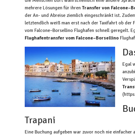
die Menschen dort wahrscheinlich eine andere Sprach
mehrere Lösungen für ihren
Transfer von Falcone–B
der An- und Abreise ziemlich eingeschränkt ist. Zud
letztendlich weiß man erst nach der Taxifahrt ob der 
vom Falcone–Borsellino Flughafen schnell geregelt. Eg
Flughafentransfer vom Falcone–Borsellino
Flughaf
Da
Egal w
anzub
Verspä
Trans
(https
Bu
Trapani
Eine Buchung aufgeben war zuvor noch nie einfacher a