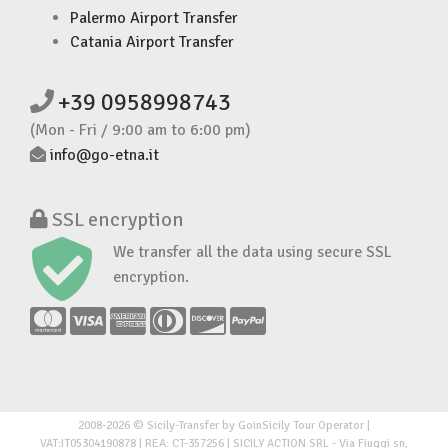
Palermo Airport Transfer
Catania Airport Transfer
+39 0958998743
(Mon - Fri / 9:00 am to 6:00 pm)
info@go-etna.it
SSL encryption
We transfer all the data using secure SSL
encryption.
2008-2026 © Sicily-Transfer by GoinSicily Tour Operator |
VAT:IT05304190878 | REA: CT-357256 | SICILY ACTION SRL - Via Fiuggi sn,