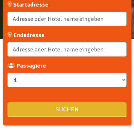
Startadresse
Endadresse
Passagiere
SUCHEN