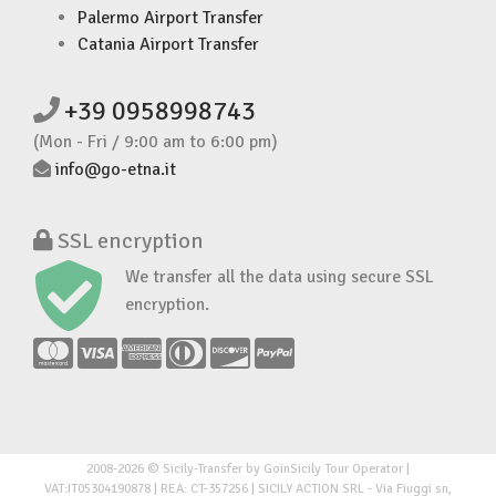
Palermo Airport Transfer
Catania Airport Transfer
+39 0958998743
(Mon - Fri / 9:00 am to 6:00 pm)
info@go-etna.it
SSL encryption
We transfer all the data using secure SSL
encryption.
2008-2026 © Sicily-Transfer by GoinSicily Tour Operator |
VAT:IT05304190878 | REA: CT-357256 | SICILY ACTION SRL - Via Fiuggi sn,