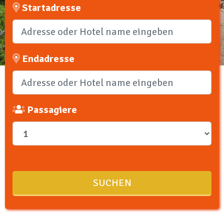
Startadresse
Endadresse
Passagiere
SUCHEN