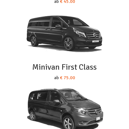
ab
€ 45.00
Minivan First Class
ab
€ 75.00